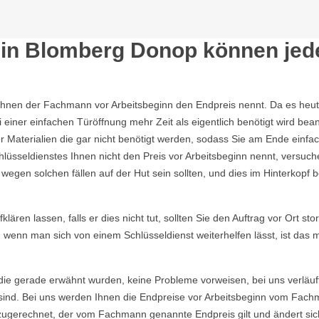
in Blomberg Donop können jede 
Ihnen der Fachmann vor Arbeitsbeginn den Endpreis nennt. Da es heutzu
einer einfachen Türöffnung mehr Zeit als eigentlich benötigt wird b
Materialien die gar nicht benötigt werden, sodass Sie am Ende einfac
lüsseldienstes Ihnen nicht den Preis vor Arbeitsbeginn nennt, versu
gen solchen fällen auf der Hut sein sollten, und dies im Hinterkopf be
ären lassen, falls er dies nicht tut, sollten Sie den Auftrag vor Ort sto
, wenn man sich von einem Schlüsseldienst weiterhelfen lässt, ist das
die gerade erwähnt wurden, keine Probleme vorweisen, bei uns verläuf
ind. Bei uns werden Ihnen die Endpreise vor Arbeitsbeginn vom Fachma
ugerechnet, der vom Fachmann genannte Endpreis gilt und ändert sich