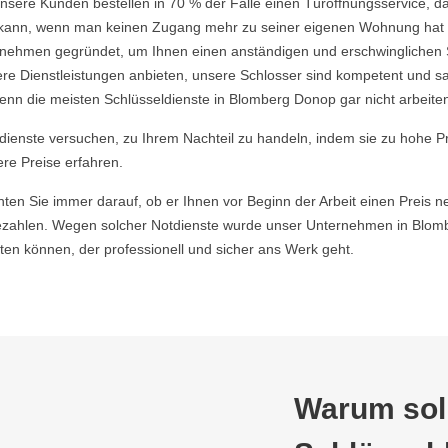
nsere Kunden bestellen in 70 % der Fälle einen Türöffnungsservice, da 
ein kann, wenn man keinen Zugang mehr zu seiner eigenen Wohnung hat
ehmen gegründet, um Ihnen einen anständigen und erschwinglichen Ser
re Dienstleistungen anbieten, unsere Schlosser sind kompetent und s
enn die meisten Schlüsseldienste in Blomberg Donop gar nicht arbeite
ldienste versuchen, zu Ihrem Nachteil zu handeln, indem sie zu hohe P
ere Preise erfahren.
hten Sie immer darauf, ob er Ihnen vor Beginn der Arbeit einen Preis ne
zahlen. Wegen solcher Notdienste wurde unser Unternehmen in Blomb
en können, der professionell und sicher ans Werk geht.
Warum soll