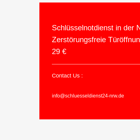
Schlüsselnotdienst in der
Zerstörungsfreie Türöffnu
29 €
Contact Us :
info@schluesseldienst24-nrw.de