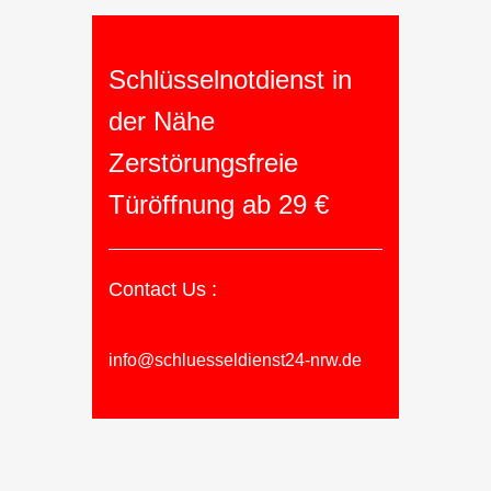
Schlüsselnotdienst in
der Nähe
Zerstörungsfreie
Türöffnung ab 29 €
Contact Us :
info@schluesseldienst24-nrw.de