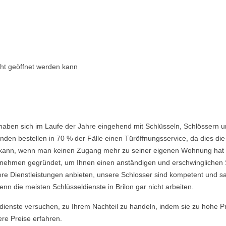
cht geöffnet werden kann
 haben sich im Laufe der Jahre eingehend mit Schlüsseln, Schlössern u
den bestellen in 70 % der Fälle einen Türöffnungsservice, da dies die 
ein kann, wenn man keinen Zugang mehr zu seiner eigenen Wohnung hat
ehmen gegründet, um Ihnen einen anständigen und erschwinglichen Ser
re Dienstleistungen anbieten, unsere Schlosser sind kompetent und s
n die meisten Schlüsseldienste in Brilon gar nicht arbeiten.
ldienste versuchen, zu Ihrem Nachteil zu handeln, indem sie zu hohe P
ere Preise erfahren.