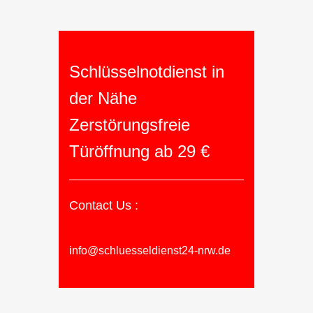
Schlüsselnotdienst in
der Nähe
Zerstörungsfreie
Türöffnung ab 29 €
Contact Us :
info@schluesseldienst24-nrw.de