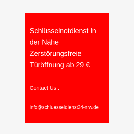
Schlüsselnotdienst in
der Nähe
Zerstörungsfreie
Türöffnung ab 29 €
Contact Us :
info@schluesseldienst24-nrw.de