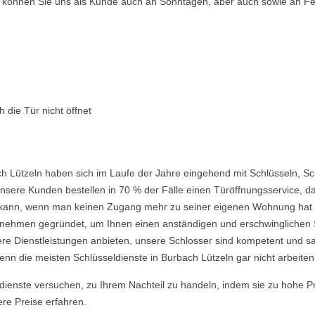
so können Sie uns als Kunde auch an Sonntagen, aber auch sowie an Fe
 die Tür nicht öffnet
h Lützeln haben sich im Laufe der Jahre eingehend mit Schlüsseln, Sc
nsere Kunden bestellen in 70 % der Fälle einen Türöffnungsservice, da 
ein kann, wenn man keinen Zugang mehr zu seiner eigenen Wohnung hat
ehmen gegründet, um Ihnen einen anständigen und erschwinglichen Ser
re Dienstleistungen anbieten, unsere Schlosser sind kompetent und s
nn die meisten Schlüsseldienste in Burbach Lützeln gar nicht arbeiten
ldienste versuchen, zu Ihrem Nachteil zu handeln, indem sie zu hohe P
ere Preise erfahren.