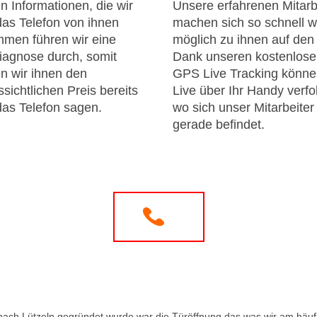
n Informationen, die wir
Unsere erfahrenen Mitarb
das Telefon von ihnen
machen sich so schnell w
men führen wir eine
möglich zu ihnen auf de
iagnose durch, somit
Dank unseren kostenlos
n wir ihnen den
GPS Live Tracking könne
sichtlichen Preis bereits
Live über Ihr Handy verfo
das Telefon sagen.
wo sich unser Mitarbeiter
gerade befindet.
ach Lützeln gegründet wurde war die Türöffnung das was wir am häufi