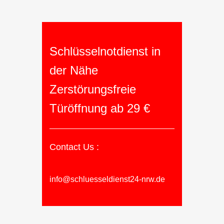
Schlüsselnotdienst in
der Nähe
Zerstörungsfreie
Türöffnung ab 29 €
Contact Us :
info@schluesseldienst24-nrw.de