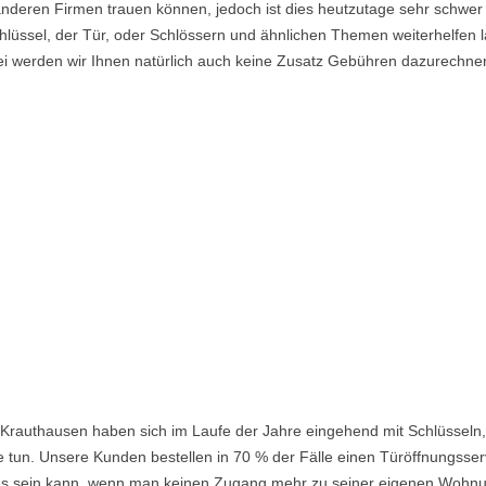
nderen Firmen trauen können, jedoch ist dies heutzutage sehr schwer 
lüssel, der Tür, oder Schlössern und ähnlichen Themen weiterhelfen la
i werden wir Ihnen natürlich auch keine Zusatz Gebühren dazurechne
Krauthausen haben sich im Laufe der Jahre eingehend mit Schlüsseln,
 tun. Unsere Kunden bestellen in 70 % der Fälle einen Türöffnungsserv
nd es sein kann, wenn man keinen Zugang mehr zu seiner eigenen Wohnu