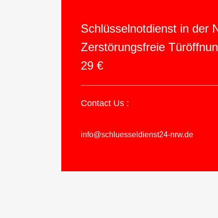
Schlüsselnotdienst in der
Zerstörungsfreie Türöffnu
29 €
Contact Us :
info@schluesseldienst24-nrw.de