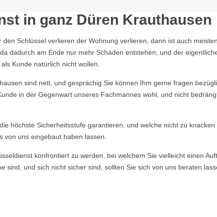
nst in ganz Düren Krauthausen
r den Schlüssel verlieren der Wohnung verlieren, dann ist auch meisten
n, da dadurch am Ende nur mehr Schäden entstehen, und der eigentlich
ls Kunde natürlich nicht wollen.
usen sind nett, und gesprächig Sie können Ihm gerne fragen bezüglich
r Kunde in der Gegenwart unseres Fachmannes wohl, und nicht bedrängt f
e die höchste Sicherheitsstufe garantieren, und welche nicht zu knacke
s von uns eingebaut haben lassen.
ldienst konfrontiert zu werden, bei welchem Sie vielleicht einen Auft
 sind, und sich nicht sicher sind, sollten Sie sich von uns beraten la