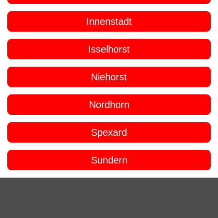
Innenstadt
Isselhorst
Niehorst
Nordhorn
Spexard
Sundern