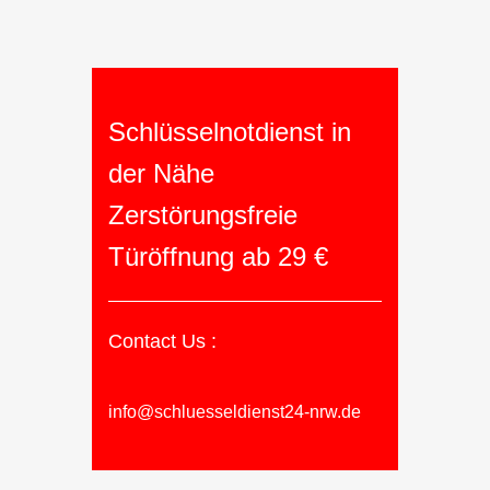
Schlüsselnotdienst in
der Nähe
Zerstörungsfreie
Türöffnung ab 29 €
Contact Us :
info@schluesseldienst24-nrw.de