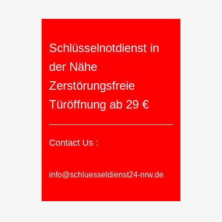
Schlüsselnotdienst in
der Nähe
Zerstörungsfreie
Türöffnung ab 29 €
Contact Us :
info@schluesseldienst24-nrw.de